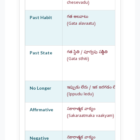
chesevadu)
గత అలవాటు
Past Habit
Some
(Gata alavaatu)
past
scho
ఆమె ప
గత స్థితి / పూర్వపు పరిస్థితి
Past State
A co
(Gata sthiti)
Ther
tree
ఇక్కడ 
ఇప్పుడు లేదు / ఇక జరగడం లేదు
No Longer
He n
(Ippudu ledu)
అతను
సకారాత్మక వాక్యం
Affirmative
Posi
(Sakaraatmaka vaakyam)
sing
సీత శ
నకారాత్మక వాక్యం
Negative
Arju