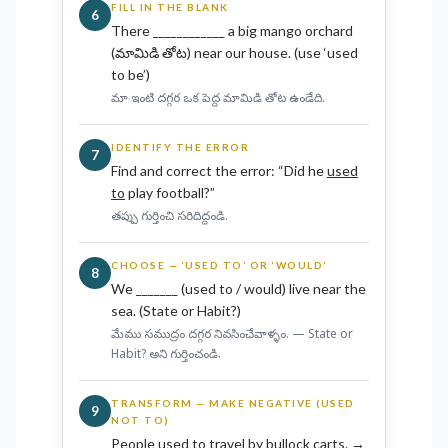
FILL IN THE BLANK
6
There ____________ a big mango orchard
(మామిడి తోట) near our house. (use ‘used
to be’)
మా ఇంటి దగ్గర ఒక పెద్ద మామిడి తోట ఉండేది.
IDENTIFY THE ERROR
7
Find and correct the error: “Did he
used
to
play football?”
తప్పు గుర్తించి సరిదిద్దండి.
CHOOSE — ‘USED TO’ OR ‘WOULD’
8
We _______ (used to / would) live near the
sea. (State or Habit?)
మేము సముద్రం దగ్గర నివసించేవాళ్ళం. — State or
Habit? అని గుర్తించండి.
TRANSFORM — MAKE NEGATIVE (USED
9
NOT TO)
People used to travel by bullock carts. →