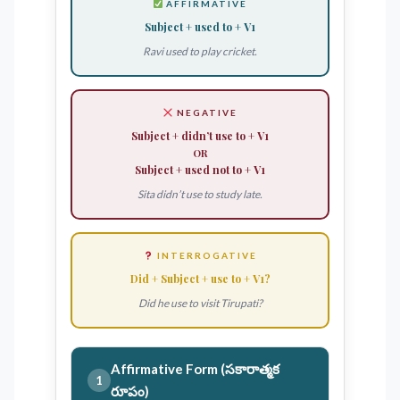
AFFIRMATIVE
Subject +
used to
+ V1
Ravi used to play cricket.
NEGATIVE
Subject +
didn’t use to
+ V1
OR
Subject +
used not to
+ V1
Sita didn’t use to study late.
INTERROGATIVE
Did
+ Subject +
use to
+ V1?
Did he use to visit Tirupati?
Affirmative Form (సకారాత్మక
1
రూపం)