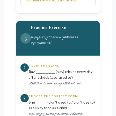
Practice Exercise
5
అభ్యాస వ్యాయామాలు (Abhyaasa
Vyaayamaalu)
FILL IN THE BLANK
1
Ravi ____________ (play) cricket every day
after school. (Use ‘used to’)
రవి ప్రతి రోజు పాఠశాల తర్వాత క్రికెట్ ఆడేవాడు.
CHOOSE THE CORRECT FORM
2
She _______ (didn’t used to / didn’t use to)
eat spicy food as a child.
ఆమె చిన్నప్పుడు కారమైన ఆహారం తినేది కాదు.