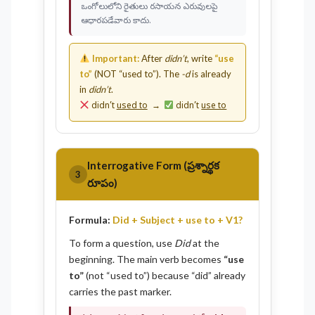
ఒంగోలులోని రైతులు రసాయన ఎరువులపై
ఆధారపడేవారు కాదు.
Important:
After
didn’t
, write
“use
to”
(NOT “used to”). The
-d
is already
in
didn’t
.
didn’t
used to
→
didn’t
use to
Interrogative Form (ప్రశ్నార్థక
3
రూపం)
Formula:
Did + Subject + use to + V1?
To form a question, use
Did
at the
beginning. The main verb becomes
“use
to”
(not “used to”) because “did” already
carries the past marker.