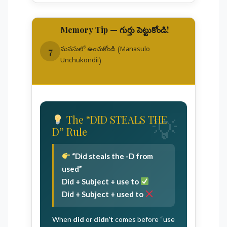
Memory Tip — గుర్తు పెట్టుకోండి!
7
మనసులో ఉంచుకోండి (Manasulo
Unchukondii)
The “DID STEALS THE
D” Rule
“Did steals the
-D
from
used”
Did + Subject +
use to
Did + Subject +
used to
When
did
or
didn’t
comes before “use