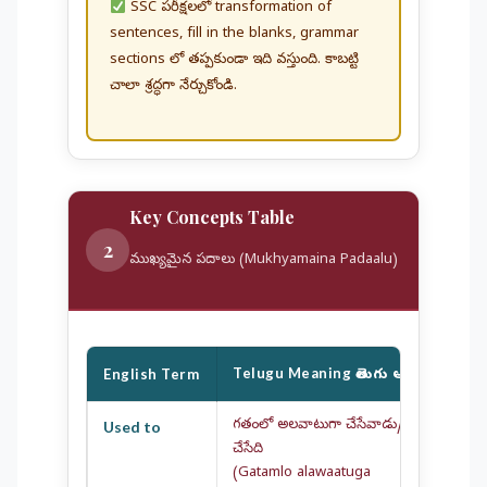
SSC పరీక్షలలో transformation of
sentences, fill in the blanks, grammar
sections లో తప్పకుండా ఇది వస్తుంది. కాబట్టి
చాలా శ్రద్ధగా నేర్చుకోండి.
Key Concepts Table
2
ముఖ్యమైన పదాలు (Mukhyamaina Padaalu)
Telugu Meaning
English Term
Exa
తెలుగు అర్థం
గతంలో అలవాటుగా చేసేవాడు/
Used to
Ravi
చేసేది
రవి క్
(Gatamlo alawaatuga