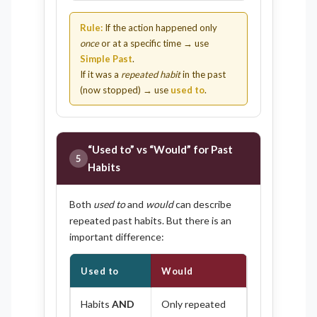
Rule:
If the action happened only
once
or at a specific time → use
Simple Past
.
If it was a
repeated habit
in the past
(now stopped) → use
used to
.
“Used to” vs “Would” for Past
5
Habits
Both
used to
and
would
can describe
repeated past habits. But there is an
important difference:
Used to
Would
Habits
AND
Only repeated