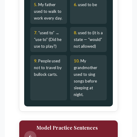
5.
My father
6.
used to be
used to walk to
work every day.
7.
“used to” →
8.
used to (it is a
“use to” (Did he
state — “would”
use to play?)
not allowed)
9.
People used
10.
My
not to travel by
grandmother
bullock carts.
used to sing
songs before
sleeping at
night.
Model Practice Sentences