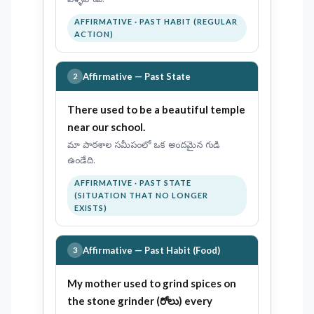
వెళ్ళేవాడు.
AFFIRMATIVE · PAST HABIT (REGULAR
ACTION)
Affirmative — Past State
2
There
used to be
a beautiful temple
near our school.
మా పాఠశాల సమీపంలో ఒక అందమైన గుడి
ఉండేది.
AFFIRMATIVE · PAST STATE
(SITUATION THAT NO LONGER
EXISTS)
Affirmative — Past Habit (Food)
3
My mother
used to grind
spices on
the stone grinder (రోలు) every