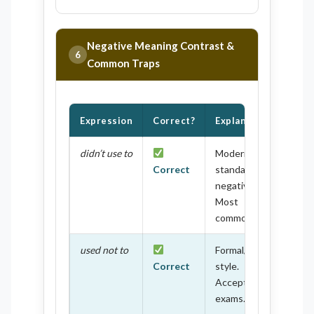
Negative Meaning Contrast &
6
Common Traps
Expression
Correct?
Explanation
didn’t use to
Modern,
Correct
standard
negative.
Most
common.
used not to
Formal/British
Correct
style.
Acceptable in
exams.