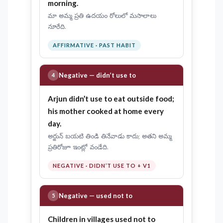
morning.
మా అమ్మ ప్రతి ఉదయం రోలులో మసాలాలు
నూరేది.
AFFIRMATIVE · PAST HABIT
Negative — didn’t use to
4
Arjun
didn’t use to eat
outside food;
his mother cooked at home every
day.
అర్జున్ బయటి తిండి తినేవాడు కాదు; అతని అమ్మ
ప్రతిరోజూ ఇంట్లో వండేది.
NEGATIVE · DIDN’T USE TO + V1
Negative — used not to
5
Children in villages
used not to