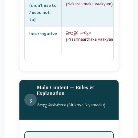
(Nakaraatmaka vaakyam)
(didn’t use to
అర్జు
/ used not
to)
ప్రశ్నార్థక వాక్యం
Interrogative
Did 
(Prashnaarthaka vaakyam)
Kris
మీరు 
Main Content — Rules &
Explanation
3
ముఖ్య నియమాలు (Mukhya Niyamaalu)