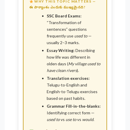
WHY THIS TOPIC MATTERS —
ఈ పాఠ్యాంశం ఎందుకు ముఖ్యమైనది?
SSC Board Exams:
“Transformation of
sentences” questions
frequently use
used to
—
usually 2–3 marks.
Essay Writing:
Describing
how life was different in
olden days (
My village used to
have clean rivers
).
Translation exercises:
Telugu-to-English and
English-to-Telugu exercises
based on past habits.
Grammar Fill-in-the-blanks:
Identifying correct form —
used to
vs
use to
vs
would
.