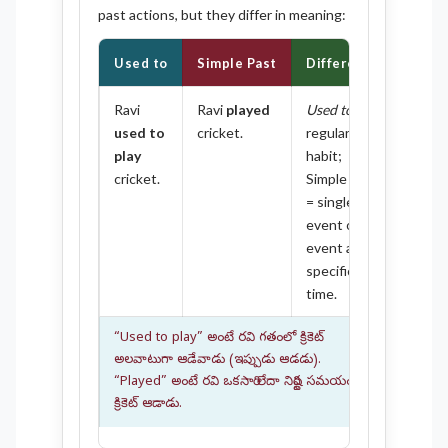
past actions, but they differ in meaning:
Used to
Simple Past
Difference
Ravi
Ravi
played
Used to
=
used to
cricket.
regular
play
habit;
cricket.
Simple Past
= single
event or
event at a
specific
time.
“Used to play” అంటే రవి గతంలో క్రికెట్
అలవాటుగా ఆడేవాడు (ఇప్పుడు ఆడడు).
“Played” అంటే రవి ఒకసారి లేదా నిర్దిష్ట సమయంలో
క్రికెట్ ఆడాడు.