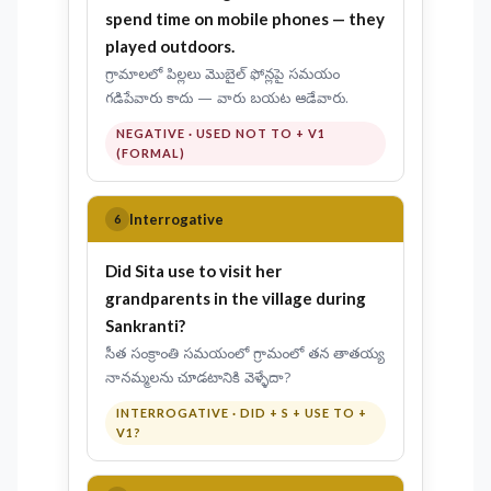
spend
time on mobile phones — they
played outdoors.
గ్రామాలలో పిల్లలు మొబైల్ ఫోన్లపై సమయం
గడిపేవారు కాదు — వారు బయట ఆడేవారు.
NEGATIVE · USED NOT TO + V1
(FORMAL)
Interrogative
6
Did
Sita
use to visit
her
grandparents in the village during
Sankranti?
సీత సంక్రాంతి సమయంలో గ్రామంలో తన తాతయ్య
నానమ్మలను చూడటానికి వెళ్ళేదా?
INTERROGATIVE · DID + S + USE TO +
V1?