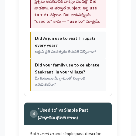
ప్రశ్నలు అడగడానికి వాక్యం మొదట్లో
Did
వాడతాం. ఆ తర్వాత subject, ఆపై
use
to
+ V1 వస్తాయి. Did వాడినప్పుడు
“used to” కాదు —
“use to”
మాత్రమే.
Did
Arjun
use to
visit Tirupati
every year?
అర్జున్ ప్రతి సంవత్సరం తిరుపతి వెళ్ళేవాడా?
Did
your family
use to
celebrate
Sankranti in your village?
మీ కుటుంబం మీ గ్రామంలో సంక్రాంతి
జరుపుకునేదా?
“Used to” vs Simple Past
4
(సాధారణ భూత కాలం)
Both
used to
and simple past describe