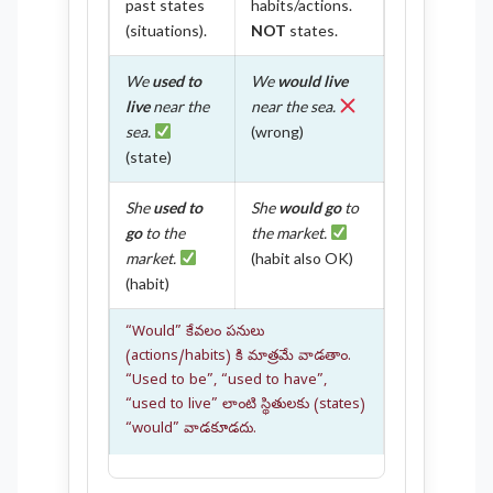
past states
habits/actions.
(situations).
NOT
states.
We
used to
We
would live
live
near the
near the sea.
sea.
(wrong)
(state)
She
used to
She
would go
to
go
to the
the market.
market.
(habit also OK)
(habit)
“Would” కేవలం పనులు
(actions/habits) కి మాత్రమే వాడతాం.
“Used to be”, “used to have”,
“used to live” లాంటి స్థితులకు (states)
“would” వాడకూడదు.