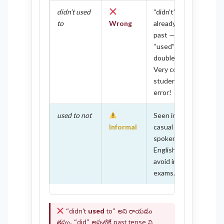
didn’t used
“didn’t”
to
Wrong
already marks
past —
“used” adds
double past.
Very common
student
error!
used to not
Seen in
Informal
casual
spoken
English but
avoid in
exams.
“didn’t
used
to” అని రాయడం
తప్పు. “did” అప్పటికే past tense ని