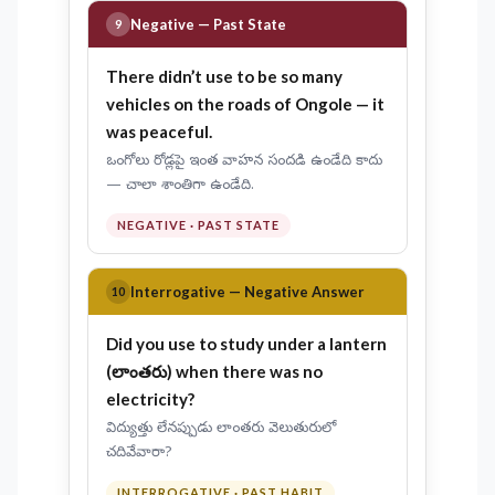
Negative — Past State
9
There
didn’t use to be
so many
vehicles on the roads of Ongole — it
was peaceful.
ఒంగోలు రోడ్లపై ఇంత వాహన సందడి ఉండేది కాదు
— చాలా శాంతిగా ఉండేది.
NEGATIVE · PAST STATE
Interrogative — Negative Answer
10
Did
you
use to study
under a lantern
(లాంతరు) when there was no
electricity?
విద్యుత్తు లేనప్పుడు లాంతరు వెలుతురులో
చదివేవారా?
INTERROGATIVE · PAST HABIT