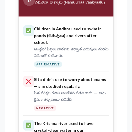
6
నమూనా వాక్యాలు (Namuunaa Vaakyaalu)
Children in Andhra
used to swim
in
ponds (చెరువులు) and rivers after
school.
ఆంధ్రలో పిల్లలు పాఠశాల తర్వాత చెరువులు మరియు
నదులలో ఈదేవారు.
AFFIRMATIVE
Sita
didn’t use to worry
about exams
— she studied regularly.
సీత పరీక్షల గురించి ఆందోళన పడేది కాదు — ఆమె
క్రమం తప్పకుండా చదివేది.
NEGATIVE
The Krishna river
used to have
crystal-clear water in our