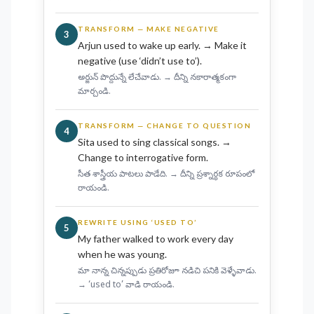
TRANSFORM — MAKE NEGATIVE
3
Arjun used to wake up early. → Make it
negative (use ‘didn’t use to’).
అర్జున్ పొద్దున్నే లేచేవాడు. → దీన్ని నకారాత్మకంగా
మార్చండి.
TRANSFORM — CHANGE TO QUESTION
4
Sita used to sing classical songs. →
Change to interrogative form.
సీత శాస్త్రీయ పాటలు పాడేది. → దీన్ని ప్రశ్నార్థక రూపంలో
రాయండి.
REWRITE USING ‘USED TO’
5
My father walked to work every day
when he was young.
మా నాన్న చిన్నప్పుడు ప్రతిరోజూ నడిచి పనికి వెళ్ళేవాడు.
→ ‘used to’ వాడి రాయండి.