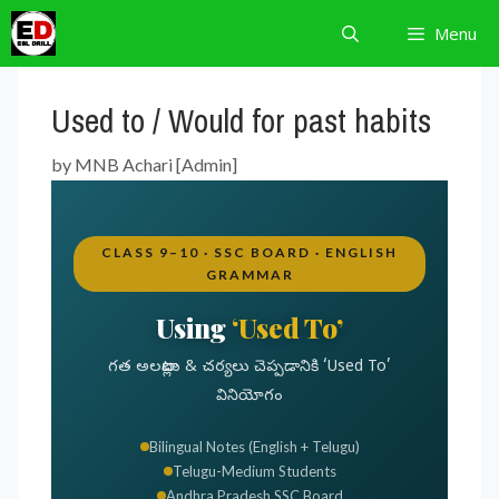
Skip
Menu
to
content
Used to / Would for past habits
by
MNB Achari [Admin]
CLASS 9–10 · SSC BOARD · ENGLISH
GRAMMAR
Using
‘Used To’
గత అలవాట్లు & చర్యలు చెప్పడానికి ‘Used To’
వినియోగం
Bilingual Notes (English + Telugu)
Telugu-Medium Students
Andhra Pradesh SSC Board