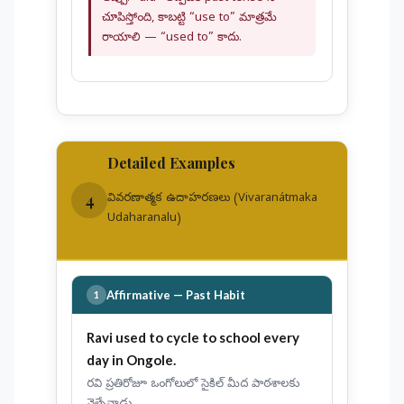
చూపిస్తోంది, కాబట్టి “use to” మాత్రమే
రాయాలి — “used to” కాదు.
Detailed Examples
4
వివరణాత్మక ఉదాహరణలు (Vivaranátmaka
Udaharanalu)
Affirmative — Past Habit
1
Ravi
used to cycle
to school every
day in Ongole.
రవి ప్రతిరోజూ ఒంగోలులో సైకిల్ మీద పాఠశాలకు