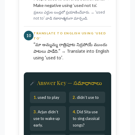
Make negative using ‘used not to’.
ప్రజలు ఎద్దుల బండ్లలో ప్రయాణించేవారు. → ‘used
not to’ వాడి నకారాత్మకంగా మార్చండి.
TRANSLATE TO ENGLISH USING ‘USED
10
TO’
“మా అమ్మమ్మ రాత్రిపూట నిద్రపోయే ముందు
పాటలు పాడేది.” → Translate into English
using ‘used to’.
Answer Key — సమాధానాలు
1.
used to play
2.
didn’t use to
3.
Arjun didn’t
4.
Did Sita use
use to wake up
to sing classical
early.
songs?